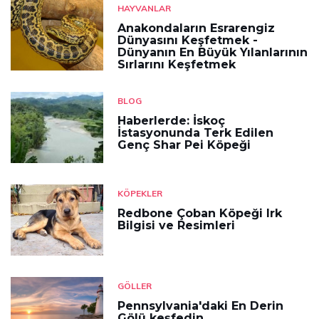
HAYVANLAR
Anakondaların Esrarengiz
Dünyasını Keşfetmek -
Dünyanın En Büyük Yılanlarının
Sırlarını Keşfetmek
BLOG
Haberlerde: İskoç
İstasyonunda Terk Edilen
Genç Shar Pei Köpeği
KÖPEKLER
Redbone Çoban Köpeği Irk
Bilgisi ve Resimleri
GÖLLER
Pennsylvania'daki En Derin
Gölü keşfedin