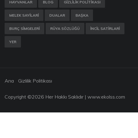
HAYVANLAR
BLOG
GIZLILIK POLITIKASI
MELEK SAYILARI
DUALAR
BAŞKA
BURÇ SIMGELERI
RÜYA SÖZLÜĞÜ
İNCIL SATIRLARI
YER
Ana
Gizlilik Politikası
Copyright ©
2026 Her Hakkı Saklıdır |
www.ekolss.com