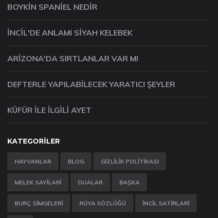
BOYKIN SPANIEL NEDIR
İNCIL'DE ANLAMI SIYAH KELEBEK
ARIZONA'DA SIRTLANLAR VAR MI
DEFTERLE YAPILABILECEK YARATICI ŞEYLER
KÜFÜR ILE ILGILI AYET
KATEGORILER
HAYVANLAR
BLOG
GIZLILIK POLITIKASI
MELEK SAYILARI
DUALAR
BAŞKA
BURÇ SIMGELERI
RÜYA SÖZLÜĞÜ
İNCIL SATIRLARI