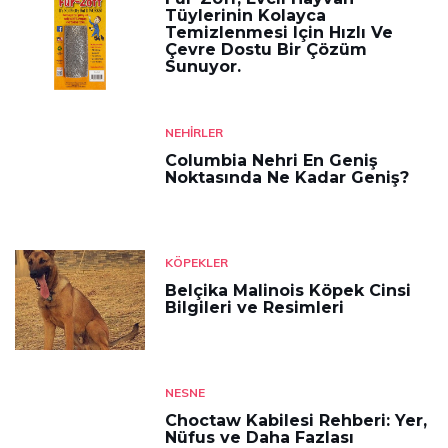
Tüylerinin Kolayca
Temizlenmesi Için Hızlı Ve
Çevre Dostu Bir Çözüm
Sunuyor.
NEHIRLER
Columbia Nehri En Geniş
Noktasında Ne Kadar Geniş?
KÖPEKLER
Belçika Malinois Köpek Cinsi
Bilgileri ve Resimleri
NESNE
Choctaw Kabilesi Rehberi: Yer,
Nüfus ve Daha Fazlası