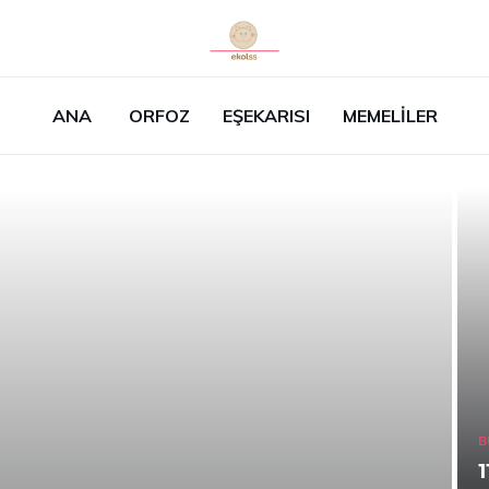
ANA
ORFOZ
EŞEKARISI
MEMELILER
B
1