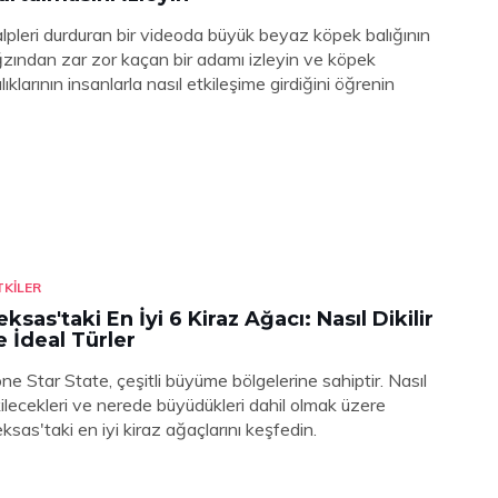
lpleri durduran bir videoda büyük beyaz köpek balığının
zından zar zor kaçan bir adamı izleyin ve köpek
lıklarının insanlarla nasıl etkileşime girdiğini öğrenin
TKILER
eksas'taki En İyi 6 Kiraz Ağacı: Nasıl Dikilir
e İdeal Türler
ne Star State, çeşitli büyüme bölgelerine sahiptir. Nasıl
ilecekleri ve nerede büyüdükleri dahil olmak üzere
ksas'taki en iyi kiraz ağaçlarını keşfedin.