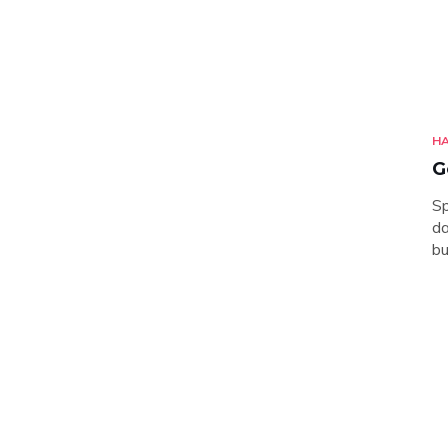
H
G
Sp
da
bu