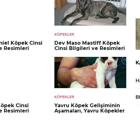
KÖPEKLER
niel Köpek Cinsi
Dev Maso Mastiff Köpek
ve Resimleri
Cinsi Bilgileri ve Resimleri
K
H
B
KÖPEKLER
öpek Cinsi
Yavru Köpek Gelişiminin
ve Resimleri
Aşamaları, Yavru Köpekler