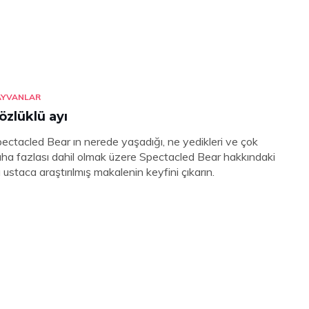
AYVANLAR
özlüklü ayı
ectacled Bear ın nerede yaşadığı, ne yedikleri ve çok
ha fazlası dahil olmak üzere Spectacled Bear hakkındaki
 ustaca araştırılmış makalenin keyfini çıkarın.