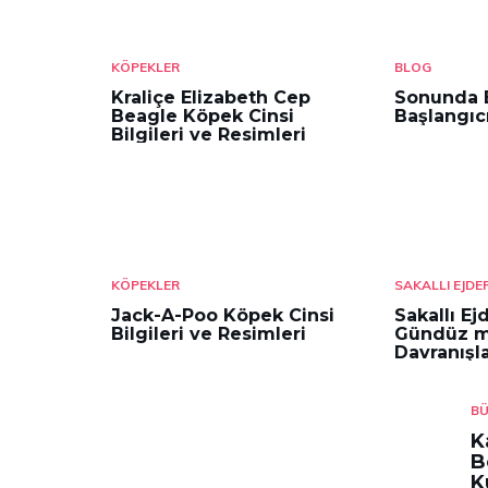
KÖPEKLER
BLOG
Kraliçe Elizabeth Cep
Sonunda 
Beagle Köpek Cinsi
Başlangıc
Bilgileri ve Resimleri
KÖPEKLER
SAKALLI EJD
Jack-A-Poo Köpek Cinsi
Sakallı E
Bilgileri ve Resimleri
Gündüz m
Davranışla
BÜ
K
B
K