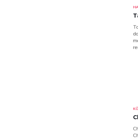
H
T
Ta
da
ma
re
KÖ
C
Ch
Ch