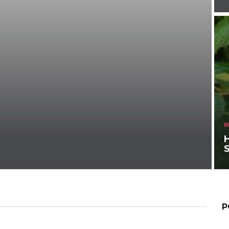
B
S
P