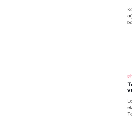
Ka
ağ
ba
BI
T
v
Lo
ek
Te