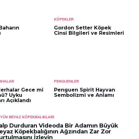
KÖPEKLER
Baharın
Gordon Setter Köpek
ı
Cinsi Bilgileri ve Resimleri
ERHALAR
PENGUENLER
jderhalar Gece mi
Penguen Spirit Hayvan
ü? Uyku
Sembolizmi ve Anlamı
rı Açıklandı
YÜK BEYAZ KÖPEKBALIKLARI
alp Durduran Videoda Bir Adamın Büyük
eyaz Köpekbalığının Ağzından Zar Zor
urtulmasını İzleyin