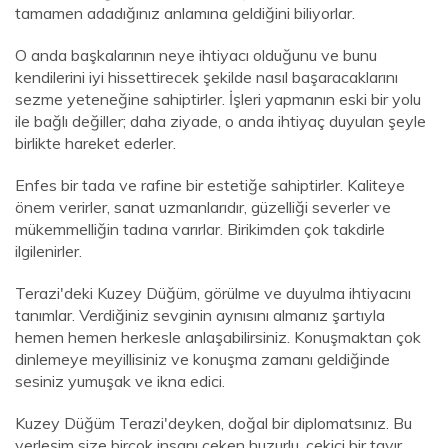
tamamen adadığınız anlamına geldiğini biliyorlar.
O anda başkalarının neye ihtiyacı olduğunu ve bunu
kendilerini iyi hissettirecek şekilde nasıl başaracaklarını
sezme yeteneğine sahiptirler. İşleri yapmanın eski bir yolu
ile bağlı değiller; daha ziyade, o anda ihtiyaç duyulan şeyle
birlikte hareket ederler.
Enfes bir tada ve rafine bir estetiğe sahiptirler. Kaliteye
önem verirler, sanat uzmanlarıdır, güzelliği severler ve
mükemmelliğin tadına varırlar. Birikimden çok takdirle
ilgilenirler.
Terazi'deki Kuzey Düğüm, görülme ve duyulma ihtiyacını
tanımlar. Verdiğiniz sevginin aynısını almanız şartıyla
hemen hemen herkesle anlaşabilirsiniz. Konuşmaktan çok
dinlemeye meyillisiniz ve konuşma zamanı geldiğinde
sesiniz yumuşak ve ikna edici.
Kuzey Düğüm Terazi'deyken, doğal bir diplomatsınız. Bu
yerleşim size birçok insanı çeken huzurlu, çekici bir tavır