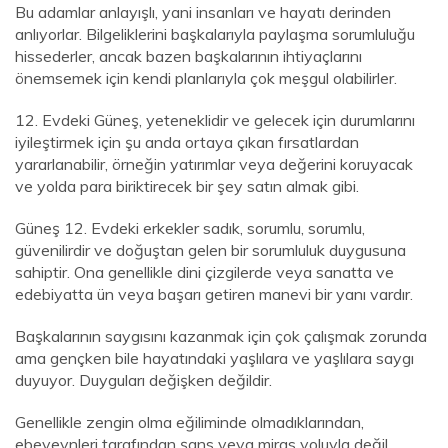
Bu adamlar anlayışlı, yani insanları ve hayatı derinden
anlıyorlar. Bilgeliklerini başkalarıyla paylaşma sorumluluğu
hissederler, ancak bazen başkalarının ihtiyaçlarını
önemsemek için kendi planlarıyla çok meşgul olabilirler.
12. Evdeki Güneş, yeteneklidir ve gelecek için durumlarını
iyileştirmek için şu anda ortaya çıkan fırsatlardan
yararlanabilir, örneğin yatırımlar veya değerini koruyacak
ve yolda para biriktirecek bir şey satın almak gibi.
Güneş 12. Evdeki erkekler sadık, sorumlu, sorumlu,
güvenilirdir ve doğuştan gelen bir sorumluluk duygusuna
sahiptir. Ona genellikle dini çizgilerde veya sanatta ve
edebiyatta ün veya başarı getiren manevi bir yanı vardır.
Başkalarının saygısını kazanmak için çok çalışmak zorunda
ama gençken bile hayatındaki yaşlılara ve yaşlılara saygı
duyuyor. Duyguları değişken değildir.
Genellikle zengin olma eğiliminde olmadıklarından,
ebeveynleri tarafından şans veya miras yoluyla değil,