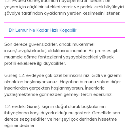
12. Evdeki Güneş kadınları hayalperesttir. İdealist bir
yaşam için güçlü bir istekleri vardır ve parlak zırhlı büyüleyici
şövalye tarafından ayaklarının yerden kesilmesini isterler.
Bir Lemur Ne Kadar Hızlı Koşabilir
Son derece güvensizdirler, ancak mükemmel
insan/sevgili/arkadaş olduklarına inanırlar. Bir prenses gibi
muamele görme fantezilerini yaşayabilecekleri yüksek
profilli erkeklere ilgi duyabilirler.
Güneş 12. evdeyse çok özel bir insansınız. Gizli ve gizemli
olmaktan hoşlanıyorsunuz. Hayatına burnunu sokan diğer
insanlardan gerçekten hoşlanmıyorsun. İnsanlarla
yüzleşmektense görmezden gelmeyi tercih edersiniz.
12. evdeki Güneş, kişinin doğal olarak başkalarının
ihtiyaçlarına karşı duyarlı olduğunu gösterir. Genellikle son
derece sezgiseldirler ve her şeyi çok derinden hissetme
eğilimindedirler.