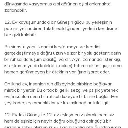
dünyasında yaşıyormuş gibi görünen eşini anlamakta
zorlanabilir.
12. Ev kavuşumundaki bir Güneşin gücü, bu yerleşimin
potansiyeli nadiren takdir edildiğinden, yerlinin kendisine
bile gizli kalabilir.
Bu sinastri yönü, kendini keşfetmeye ve kendini
gerçekleştirmeye doğru uzun ve zor bir yolu gösterir; derin
bir ruhsal dönüşüm olasılığı vardır. Aynı zamanda, ister kişi,
ister kurum ya da kolektif (toplum) tutumu olsun, güçlü ama
hemen görünmeyen bir ötekinin varlığına işaret eder.
On ikinci ev, insanları ruh düzeyinde birbirine bağlayan
mistik bir yerdir. Bu ortak bilgelik, sezgi ve psişik yetenek
evi, insanları derin bir ruhsal düzeyde birbirine bağlar. Her
şey kader, eşzamanlılıklar ve kozmik bağlantı ile ilgili.
12. Evdeki Güneş ile 12. ev eşleşmeniz olarak, hem siz
hem de eşiniz için neyin doğru olduğuna dair güçlü bir
sezgiye sahip olursunuz - ilişkinizin kalıcı olduğundan emin