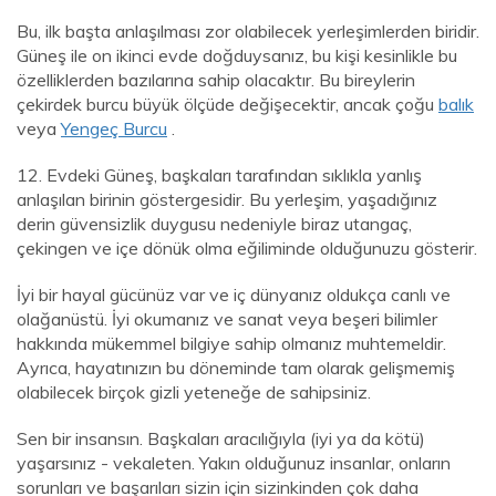
Bu, ilk başta anlaşılması zor olabilecek yerleşimlerden biridir.
Güneş ile on ikinci evde doğduysanız, bu kişi kesinlikle bu
özelliklerden bazılarına sahip olacaktır. Bu bireylerin
çekirdek burcu büyük ölçüde değişecektir, ancak çoğu
balık
veya
Yengeç Burcu
.
12. Evdeki Güneş, başkaları tarafından sıklıkla yanlış
anlaşılan birinin göstergesidir. Bu yerleşim, yaşadığınız
derin güvensizlik duygusu nedeniyle biraz utangaç,
çekingen ve içe dönük olma eğiliminde olduğunuzu gösterir.
İyi bir hayal gücünüz var ve iç dünyanız oldukça canlı ve
olağanüstü. İyi okumanız ve sanat veya beşeri bilimler
hakkında mükemmel bilgiye sahip olmanız muhtemeldir.
Ayrıca, hayatınızın bu döneminde tam olarak gelişmemiş
olabilecek birçok gizli yeteneğe de sahipsiniz.
Sen bir insansın. Başkaları aracılığıyla (iyi ya da kötü)
yaşarsınız - vekaleten. Yakın olduğunuz insanlar, onların
sorunları ve başarıları sizin için sizinkinden çok daha