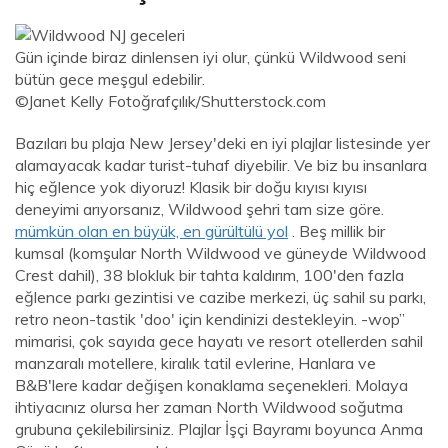
Gün içinde biraz dinlensen iyi olur, çünkü Wildwood seni
bütün gece meşgul edebilir.
©Janet Kelly Fotoğrafçılık/Shutterstock.com
Bazıları bu plaja New Jersey'deki en iyi plajlar listesinde yer
alamayacak kadar turist-tuhaf diyebilir. Ve biz bu insanlara
hiç eğlence yok diyoruz! Klasik bir doğu kıyısı kıyısı
deneyimi arıyorsanız, Wildwood şehri tam size göre.
mümkün olan en büyük, en gürültülü yol
. Beş millik bir
kumsal (komşular North Wildwood ve güneyde Wildwood
Crest dahil), 38 blokluk bir tahta kaldırım, 100'den fazla
eğlence parkı gezintisi ve cazibe merkezi, üç sahil su parkı,
retro neon-tastik 'doo' için kendinizi destekleyin. -wop”
mimarisi, çok sayıda gece hayatı ve resort otellerden sahil
manzaralı motellere, kiralık tatil evlerine, Hanlara ve
B&B'lere kadar değişen konaklama seçenekleri. Molaya
ihtiyacınız olursa her zaman North Wildwood soğutma
grubuna çekilebilirsiniz. Plajlar İşçi Bayramı boyunca Anma