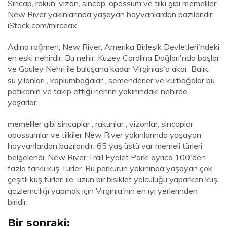
Sincap, rakun, vizon, sincap, opossum ve tilki gibi memeliler,
New River yakınlarında yaşayan hayvanlardan bazılarıdır.
iStock.com/mirceax
Adına rağmen, New River, Amerika Birleşik Devletleri'ndeki
en eski nehirdir. Bu nehir, Kuzey Carolina Dağları'nda başlar
ve Gauley Nehri ile buluşana kadar Virginias'a akar. Balık,
su yılanları , kaplumbağalar , semenderler ve kurbağalar bu
patikanın ve takip ettiği nehrin yakınındaki nehirde
yaşarlar.
memeliler gibi sincaplar , rakunlar , vizonlar, sincaplar,
opossumlar ve tilkiler New River yakınlarında yaşayan
hayvanlardan bazılarıdır. 65 yaş üstü var memeli türleri
belgelendi. New River Trail Eyalet Parkı ayrıca 100'den
fazla farklı kuş Türler. Bu parkurun yakınında yaşayan çok
çeşitli kuş türleri ile, uzun bir bisiklet yolculuğu yaparken kuş
gözlemciliği yapmak için Virginia'nın en iyi yerlerinden
biridir.
Bir sonraki: