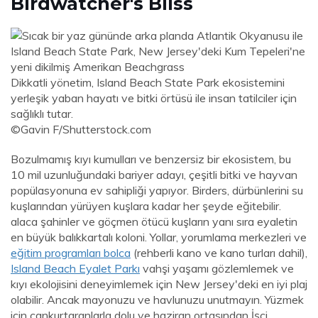
Birdwatcher's Bliss
Dikkatli yönetim, Island Beach State Park ekosistemini
yerleşik yaban hayatı ve bitki örtüsü ile insan tatilciler için
sağlıklı tutar.
©Gavin F/Shutterstock.com
Bozulmamış kıyı kumulları ve benzersiz bir ekosistem, bu
10 mil uzunluğundaki bariyer adayı, çeşitli bitki ve hayvan
popülasyonuna ev sahipliği yapıyor. Birders, dürbünlerini su
kuşlarından yürüyen kuşlara kadar her şeyde eğitebilir.
alaca şahinler ve göçmen ötücü kuşların yanı sıra eyaletin
en büyük balıkkartalı koloni. Yollar, yorumlama merkezleri ve
eğitim programları bolca
(rehberli kano ve kano turları dahil),
Island Beach Eyalet Parkı
vahşi yaşamı gözlemlemek ve
kıyı ekolojisini deneyimlemek için New Jersey'deki en iyi plaj
olabilir. Ancak mayonuzu ve havlunuzu unutmayın. Yüzmek
için cankurtaranlarla dolu ve haziran ortasından İşçi