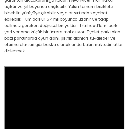
Şafaktan alacakaranlığa kadar, New River Trail halka
açıktır ve yıl boyunca erişilebilir. Yolun tamamı bisiklete
binebilir, yürüyüşe çıkabilir veya at sırtında seyahat
edilebilir. Tüm parkur 57 mil boyunca uzanır ve takip
edilmesi gereken doğrusal bir yoldur. Trailhead'lerin park
yeri var ama küçük bir ücrete mal oluyor. Eyalet parkı olan
bazı parkurlarda oyun alanı, piknik alanları, tuvaletler ve
oturma alanları gibi başka olanaklar da bulunmaktadır. atlar
dinlenmek.