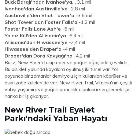
Buck Barajı'ndan Ivanhoe'ya...
3.1 mil
Ivanhoe'dan Austinville'ye
-2.8 mil
Austinville'den Shot Tower'a
-3.6 mil
Shot Tower'dan Foster Falls'a
-1.2 mil
Foster Falls Lone Ash'e
-5 mil
Yalnız Kül'den Allisonia'ya
-6.4 mil
Allisonia'dan Hiwassee'ye
-2,4 mil
Hiwassee'den Draper'a
-4 mil
Draper'dan Dora Kavşağı'na
-4.2 mil
Bu iz, New River'ı takip eder ve yoğun ağaçlarla çevrilidir.
Bu bisiklet yolunda kayalara oyulmuş iki tünel var. Yol
boyunca bir zamanlar demiryolu için kullanılan köprüler ve
eski izabe kuleleri de var. New River Trail, Virginia'nın çeşitli
vahşi yaşamını ve yoğun ormanlık alanlarını sergilemek için
harika bir iş çıkarıyor.
New River Trail Eyalet
Parkı'ndaki Yaban Hayatı