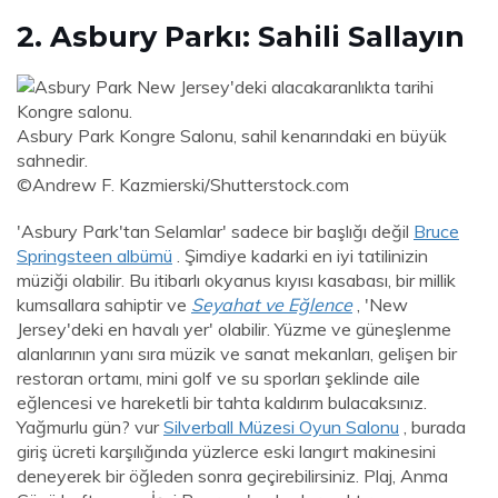
2. Asbury Parkı: Sahili Sallayın
Asbury Park Kongre Salonu, sahil kenarındaki en büyük
sahnedir.
©Andrew F. Kazmierski/Shutterstock.com
'Asbury Park'tan Selamlar' sadece bir başlığı değil
Bruce
Springsteen albümü
. Şimdiye kadarki en iyi tatilinizin
müziği olabilir. Bu itibarlı okyanus kıyısı kasabası, bir millik
kumsallara sahiptir ve
Seyahat ve Eğlence
, 'New
Jersey'deki en havalı yer' olabilir. Yüzme ve güneşlenme
alanlarının yanı sıra müzik ve sanat mekanları, gelişen bir
restoran ortamı, mini golf ve su sporları şeklinde aile
eğlencesi ve hareketli bir tahta kaldırım bulacaksınız.
Yağmurlu gün? vur
Silverball Müzesi Oyun Salonu
, burada
giriş ücreti karşılığında yüzlerce eski langırt makinesini
deneyerek bir öğleden sonra geçirebilirsiniz. Plaj, Anma