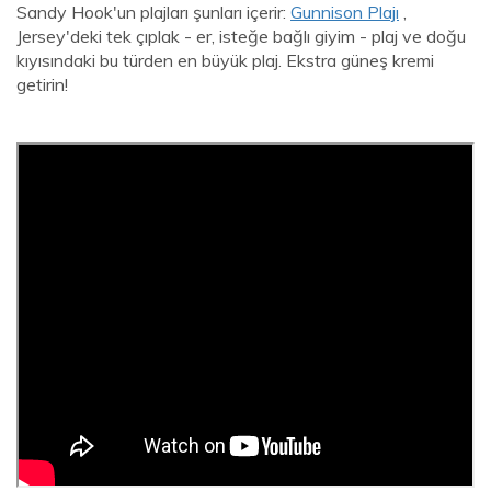
Sandy Hook'un plajları şunları içerir:
Gunnison Plajı
,
Jersey'deki tek çıplak - er, isteğe bağlı giyim - plaj ve doğu
kıyısındaki bu türden en büyük plaj. Ekstra güneş kremi
getirin!