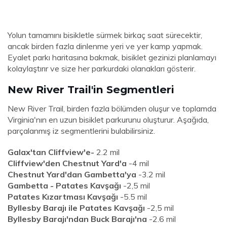
Yolun tamamını bisikletle sürmek birkaç saat sürecektir,
ancak birden fazla dinlenme yeri ve yer kamp yapmak.
Eyalet parkı haritasına bakmak, bisiklet gezinizi planlamayı
kolaylaştırır ve size her parkurdaki olanakları gösterir.
New River Trail'in Segmentleri
New River Trail, birden fazla bölümden oluşur ve toplamda
Virginia'nın en uzun bisiklet parkurunu oluşturur. Aşağıda,
parçalanmış iz segmentlerini bulabilirsiniz.
Galax'tan Cliffview'e-
2.2 mil
Cliffview'den Chestnut Yard'a
-4 mil
Chestnut Yard'dan Gambetta'ya
-3.2 mil
Gambetta - Patates Kavşağı
-2,5 mil
Patates Kızartması Kavşağı
-5.5 mil
Byllesby Barajı ile Patates Kavşağı
-2,5 mil
Byllesby Barajı'ndan Buck Barajı'na
-2.6 mil