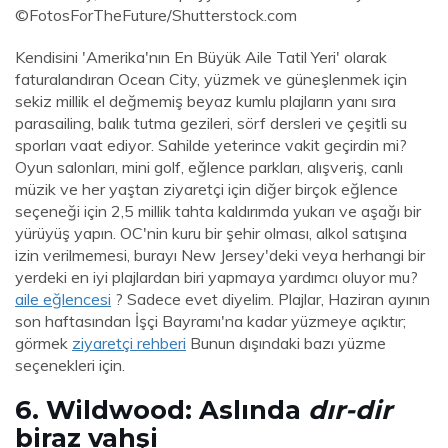
©FotosForTheFuture/Shutterstock.com
Kendisini 'Amerika'nın En Büyük Aile Tatil Yeri' olarak
faturalandıran Ocean City, yüzmek ve güneşlenmek için
sekiz millik el değmemiş beyaz kumlu plajların yanı sıra
parasailing, balık tutma gezileri, sörf dersleri ve çeşitli su
sporları vaat ediyor. Sahilde yeterince vakit geçirdin mi?
Oyun salonları, mini golf, eğlence parkları, alışveriş, canlı
müzik ve her yaştan ziyaretçi için diğer birçok eğlence
seçeneği için 2,5 millik tahta kaldırımda yukarı ve aşağı bir
yürüyüş yapın. OC'nin kuru bir şehir olması, alkol satışına
izin verilmemesi, burayı New Jersey'deki veya herhangi bir
yerdeki en iyi plajlardan biri yapmaya yardımcı oluyor mu?
aile eğlencesi
? Sadece evet diyelim. Plajlar, Haziran ayının
son haftasından İşçi Bayramı'na kadar yüzmeye açıktır;
görmek
ziyaretçi rehberi
Bunun dışındaki bazı yüzme
seçenekleri için.
6. Wildwood: Aslında
dır-dir
biraz vahşi