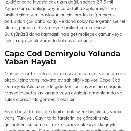
İz, diğerlerine kıyasla çok uzun değil, sadece 27.5 mil.
Ayrıca tüm uzunluğu boyunca asfaltla kaplanmıştır. Bu,
bisikletçilere yeni başlayanlar için, oradaki diğer birçok
parkurdan çok daha kolay ve daha kolay hale getirir. Genel
olarak, pürüzsüz bir yüzeyde bisiklet süreceksiniz.
Sürüşünüzü daha karmaşık hale getirebilecek çamur veya
çakılla uğraşmak zorunda kalmayacaksınız.
Cape Cod Demiryolu Yolunda
Yaban Hayatı
Massachusetts'in ilginç bir ekosistem seti var ve bu da onu
birçok ilginç vahşi hayata ev sahipliği yapıyor. Cape Cod
Demiryolu Yolu üzerinde giderken, bu hayvanların çoğunu
Massachusetts kıyılarında veya eyaletin ormanlarında ve
sulak alanlarında görmeniz olasıdır.
Siyah başlıklı bülbül de dahil olmak üzere birçok kuş vardır.
vahşi Türkiye . Çayır tarla farelerini de görebilirsiniz,
gelincikler , su samuru, misk sıçanı ve ak kuyruklu geyik
içinde ormanlar . Suya yaklaşırsanız, su görebilirsiniz. kuşlar