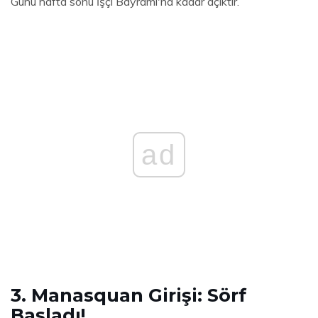
Günü hafta sonu İşçi Bayramı'na kadar açıktır.
ad
3. Manasquan Girişi: Sörf
Başladı!