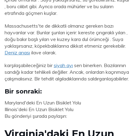
, boru cılıbıt gibi. Ayrıca orada mühürler ve bu suların
etrafında göçmen kuşlar.
Massachusetts'te de dikkatli olmanız gereken bazı
hayvanlar var. Bunlar şunları içerir: kereste çıngıraklı yılan ,
doğu bakır başlı yılan ve kuzey kara dul örümceği . Suya
yaklaşırsanız, köpekbalıklarına dikkat etmeniz gerekebilir.
Deniz anası
ilave olarak.
karşılaşabileceğiniz bir
siyah ayı
sen binerken. Bazılarının
sandığı kadar tehlikeli değiller. Ancak, onlardan kaçınmaya
çalışmalısınız. Bir tehdit algıladıklarında saldırganlaşabilirler.
Bir sonraki:
Maryland'deki En Uzun Bisiklet Yolu
Illinois'deki En Uzun Bisiklet Yolu
Bu gönderiyi şurada paylaşın:
Virginia'daki En Uzun