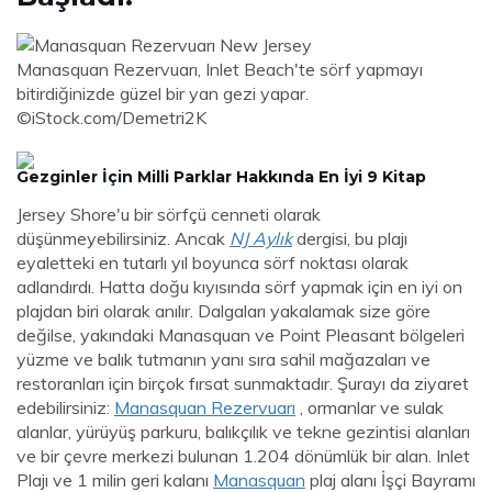
Manasquan Rezervuarı, Inlet Beach'te sörf yapmayı
bitirdiğinizde güzel bir yan gezi yapar.
©iStock.com/Demetri2K
Gezginler İçin Milli Parklar Hakkında En İyi 9 Kitap
Jersey Shore'u bir sörfçü cenneti olarak
düşünmeyebilirsiniz. Ancak
NJ Aylık
dergisi, bu plajı
eyaletteki en tutarlı yıl boyunca sörf noktası olarak
adlandırdı. Hatta doğu kıyısında sörf yapmak için en iyi on
plajdan biri olarak anılır. Dalgaları yakalamak size göre
değilse, yakındaki Manasquan ve Point Pleasant bölgeleri
yüzme ve balık tutmanın yanı sıra sahil mağazaları ve
restoranları için birçok fırsat sunmaktadır. Şurayı da ziyaret
edebilirsiniz:
Manasquan Rezervuarı
, ormanlar ve sulak
alanlar, yürüyüş parkuru, balıkçılık ve tekne gezintisi alanları
ve bir çevre merkezi bulunan 1.204 dönümlük bir alan. Inlet
Plajı ve 1 milin geri kalanı
Manasquan
plaj alanı İşçi Bayramı