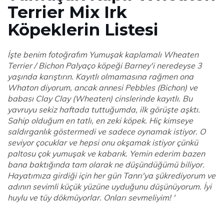
Terrier Mix Irk
Köpeklerin Listesi
İşte benim fotoğrafım Yumuşak kaplamalı Wheaten
Terrier / Bichon Palyaço köpeği Barney'i neredeyse 3
yaşında karıştırın. Kayıtlı olmamasına rağmen ona
Whaton diyorum, ancak annesi Pebbles (Bichon) ve
babası Clay Clay (Wheaten) cinslerinde kayıtlı. Bu
yavruyu sekiz haftada tuttuğumda, ilk görüşte aşktı.
Sahip olduğum en tatlı, en zeki köpek. Hiç kimseye
saldırganlık göstermedi ve sadece oynamak istiyor. O
seviyor çocuklar ve hepsi onu okşamak istiyor çünkü
paltosu çok yumuşak ve kabarık. Yemin ederim bazen
bana baktığında tam olarak ne düşündüğümü biliyor.
Hayatımıza girdiği için her gün Tanrı'ya şükrediyorum ve
adının sevimli küçük yüzüne uyduğunu düşünüyorum. İyi
huylu ve tüy dökmüyorlar. Onları sevmeliyim! '