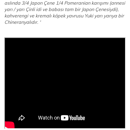
aslında 3/4 Japon Çene 1/4 Pomeranian karışımı (annesi
yarı / yarı Çinli idi ve babası tam bir Japon Çenesiydi),
kahverengi ve kremalı köpek yavrusu Yuki yarı yarıya bir
Chineranyalıdır. '