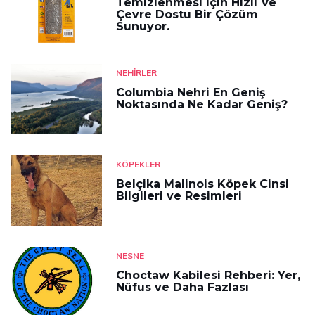
Temizlenmesi Için Hızlı Ve
Çevre Dostu Bir Çözüm
Sunuyor.
NEHIRLER
Columbia Nehri En Geniş
Noktasında Ne Kadar Geniş?
KÖPEKLER
Belçika Malinois Köpek Cinsi
Bilgileri ve Resimleri
NESNE
Choctaw Kabilesi Rehberi: Yer,
Nüfus ve Daha Fazlası