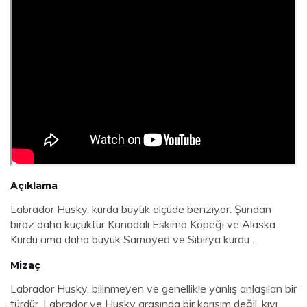
Açıklama
Labrador Husky, kurda büyük ölçüde benziyor. Şundan
biraz daha küçüktür Kanadalı Eskimo Köpeği ve Alaska
Kurdu ama daha büyük Samoyed ve Sibirya kurdu .
Mizaç
Labrador Husky, bilinmeyen ve genellikle yanlış anlaşılan bir
türdür. Labrador ve Husky arasında bir karışım değil, kıyı