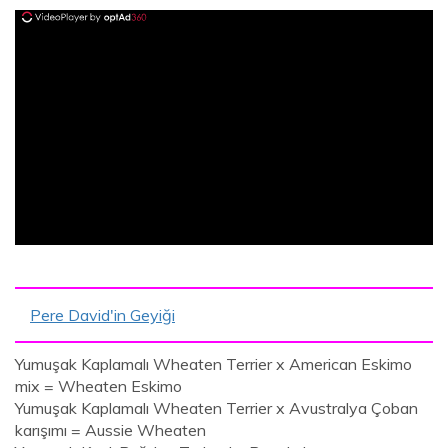
ad
Pere David'in Geyiği
Yumuşak Kaplamalı Wheaten Terrier x American Eskimo
mix = Wheaten Eskimo
Yumuşak Kaplamalı Wheaten Terrier x Avustralya Çoban
karışımı = Aussie Wheaten