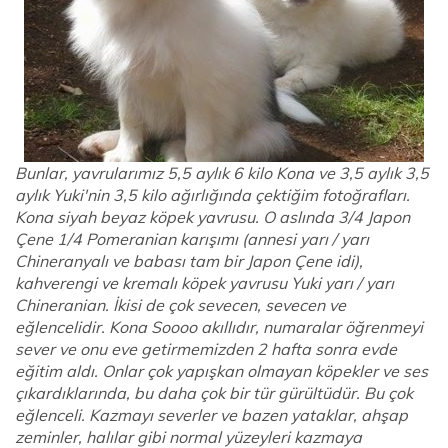
Bunlar, yavrularımız 5,5 aylık 6 kilo Kona ve 3,5 aylık 3,5
aylık Yuki'nin 3,5 kilo ağırlığında çektiğim fotoğrafları.
Kona siyah beyaz köpek yavrusu. O aslında 3/4 Japon
Çene 1/4 Pomeranian karışımı (annesi yarı / yarı
Chineranyalı ve babası tam bir Japon Çene idi),
kahverengi ve kremalı köpek yavrusu Yuki yarı / yarı
Chineranian. İkisi de çok sevecen, sevecen ve
eğlencelidir. Kona Soooo akıllıdır, numaralar öğrenmeyi
sever ve onu eve getirmemizden 2 hafta sonra evde
eğitim aldı. Onlar çok yapışkan olmayan köpekler ve ses
çıkardıklarında, bu daha çok bir tür gürültüdür. Bu çok
eğlenceli. Kazmayı severler ve bazen yataklar, ahşap
zeminler, halılar gibi normal yüzeyleri kazmaya