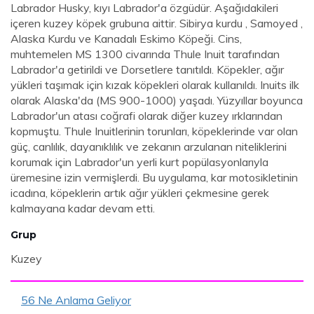
Labrador Husky, kıyı Labrador'a özgüdür. Aşağıdakileri
içeren kuzey köpek grubuna aittir. Sibirya kurdu , Samoyed ,
Alaska Kurdu ve Kanadalı Eskimo Köpeği. Cins,
muhtemelen MS 1300 civarında Thule Inuit tarafından
Labrador'a getirildi ve Dorsetlere tanıtıldı. Köpekler, ağır
yükleri taşımak için kızak köpekleri olarak kullanıldı. Inuits ilk
olarak Alaska'da (MS 900-1000) yaşadı. Yüzyıllar boyunca
Labrador'un atası coğrafi olarak diğer kuzey ırklarından
kopmuştu. Thule Inuitlerinin torunları, köpeklerinde var olan
güç, canlılık, dayanıklılık ve zekanın arzulanan niteliklerini
korumak için Labrador'un yerli kurt popülasyonlarıyla
üremesine izin vermişlerdi. Bu uygulama, kar motosikletinin
icadına, köpeklerin artık ağır yükleri çekmesine gerek
kalmayana kadar devam etti.
Grup
Kuzey
56 Ne Anlama Geliyor