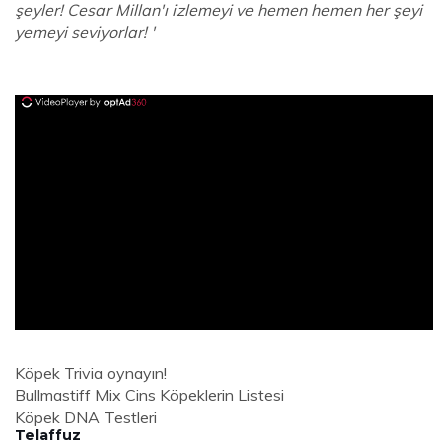
şeyler! Cesar Millan'ı izlemeyi ve hemen hemen her şeyi
yemeyi seviyorlar! '
ad
Köpek Trivia oynayın!
Bullmastiff Mix Cins Köpeklerin Listesi
Köpek DNA Testleri
Telaffuz