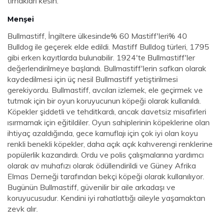
tırnakları kesin.
Menşei
Bullmastiff, İngiltere ülkesinde% 60 Mastiff'leri% 40
Bulldog ile geçerek elde edildi. Mastiff Bulldog türleri, 1795
gibi erken kayıtlarda bulunabilir. 1924'te Bullmastiff'ler
değerlendirilmeye başlandı. Bullmastiff'lerin safkan olarak
kaydedilmesi için üç nesil Bullmastiff yetiştirilmesi
gerekiyordu. Bullmastiff, avcıları izlemek, ele geçirmek ve
tutmak için bir oyun koruyucunun köpeği olarak kullanıldı.
Köpekler şiddetli ve tehditkardı, ancak davetsiz misafirleri
ısırmamak için eğitildiler. Oyun sahiplerinin köpeklerine olan
ihtiyaç azaldığında, gece kamuflajı için çok iyi olan koyu
renkli benekli köpekler, daha açık açık kahverengi renklerine
popülerlik kazandırdı. Ordu ve polis çalışmalarına yardımcı
olarak av muhafızı olarak ödüllendirildi ve Güney Afrika
Elmas Derneği tarafından bekçi köpeği olarak kullanılıyor.
Bugünün Bullmastiff, güvenilir bir aile arkadaşı ve
koruyucusudur. Kendini iyi rahatlattığı aileyle yaşamaktan
zevk alır.