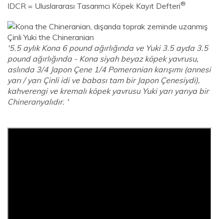
®
IDCR = Uluslararası Tasarımcı Köpek Kayıt Defteri
'5.5 aylık Kona 6 pound ağırlığında ve Yuki 3.5 ayda 3.5
pound ağırlığında - Kona siyah beyaz köpek yavrusu,
aslında 3/4 Japon Çene 1/4 Pomeranian karışımı (annesi
yarı / yarı Çinli idi ve babası tam bir Japon Çenesiydi),
kahverengi ve kremalı köpek yavrusu Yuki yarı yarıya bir
Chineranyalıdır. '