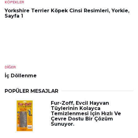
KÖPEKLER
Yorkshire Terrier Köpek Cinsi Resimleri, Yorkie,
Sayfa 1
DIĞER
İç Döllenme
POPÜLER MESAJLAR
Fur-Zoff, Evcil Hayvan
Tüylerinin Kolayca
Temizlenmesi Için Hızlı Ve
Çevre Dostu Bir Çözüm
Sunuyor.