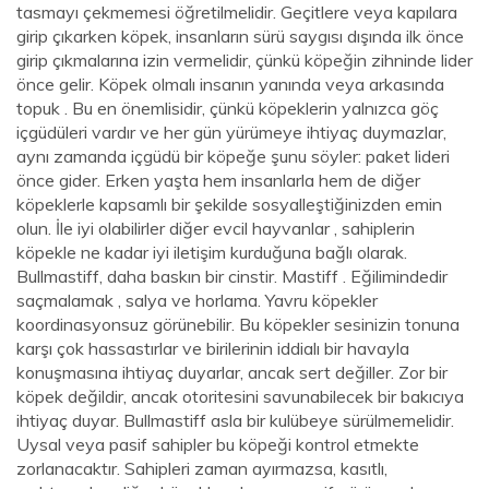
tasmayı çekmemesi öğretilmelidir. Geçitlere veya kapılara
girip çıkarken köpek, insanların sürü saygısı dışında ilk önce
girip çıkmalarına izin vermelidir, çünkü köpeğin zihninde lider
önce gelir. Köpek olmalı insanın yanında veya arkasında
topuk . Bu en önemlisidir, çünkü köpeklerin yalnızca göç
içgüdüleri vardır ve her gün yürümeye ihtiyaç duymazlar,
aynı zamanda içgüdü bir köpeğe şunu söyler: paket lideri
önce gider. Erken yaşta hem insanlarla hem de diğer
köpeklerle kapsamlı bir şekilde sosyalleştiğinizden emin
olun. İle iyi olabilirler diğer evcil hayvanlar , sahiplerin
köpekle ne kadar iyi iletişim kurduğuna bağlı olarak.
Bullmastiff, daha baskın bir cinstir. Mastiff . Eğilimindedir
saçmalamak , salya ve horlama. Yavru köpekler
koordinasyonsuz görünebilir. Bu köpekler sesinizin tonuna
karşı çok hassastırlar ve birilerinin iddialı bir havayla
konuşmasına ihtiyaç duyarlar, ancak sert değiller. Zor bir
köpek değildir, ancak otoritesini savunabilecek bir bakıcıya
ihtiyaç duyar. Bullmastiff asla bir kulübeye sürülmemelidir.
Uysal veya pasif sahipler bu köpeği kontrol etmekte
zorlanacaktır. Sahipleri zaman ayırmazsa, kasıtlı,