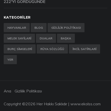
222'YI GÖRDÜĞÜNDE
KATEGORILER
HAYVANLAR
BLOG
GIZLILIK POLITIKASI
MELEK SAYILARI
DUALAR
BAŞKA
BURÇ SIMGELERI
RÜYA SÖZLÜĞÜ
İNCIL SATIRLARI
YER
Ana
Gizlilik Politikası
Copyright ©
2026 Her Hakkı Saklıdır |
www.ekolss.com