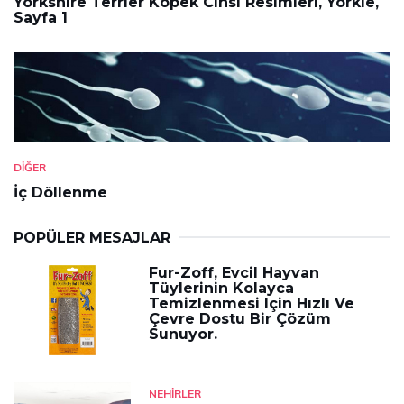
Yorkshire Terrier Köpek Cinsi Resimleri, Yorkie,
Sayfa 1
DIĞER
İç Döllenme
POPÜLER MESAJLAR
Fur-Zoff, Evcil Hayvan
Tüylerinin Kolayca
Temizlenmesi Için Hızlı Ve
Çevre Dostu Bir Çözüm
Sunuyor.
NEHIRLER