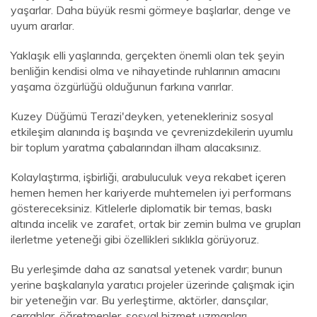
yaşarlar. Daha büyük resmi görmeye başlarlar, denge ve
uyum ararlar.
Yaklaşık elli yaşlarında, gerçekten önemli olan tek şeyin
benliğin kendisi olma ve nihayetinde ruhlarının amacını
yaşama özgürlüğü olduğunun farkına varırlar.
Kuzey Düğümü Terazi'deyken, yetenekleriniz sosyal
etkileşim alanında iş başında ve çevrenizdekilerin uyumlu
bir toplum yaratma çabalarından ilham alacaksınız.
Kolaylaştırma, işbirliği, arabuluculuk veya rekabet içeren
hemen hemen her kariyerde muhtemelen iyi performans
göstereceksiniz. Kitlelerle diplomatik bir temas, baskı
altında incelik ve zarafet, ortak bir zemin bulma ve grupları
ilerletme yeteneği gibi özellikleri sıklıkla görüyoruz.
Bu yerleşimde daha az sanatsal yetenek vardır; bunun
yerine başkalarıyla yaratıcı projeler üzerinde çalışmak için
bir yeteneğin var. Bu yerleştirme, aktörler, dansçılar,
cerrahlar, öğretmenler, sosyal hizmet uzmanları,