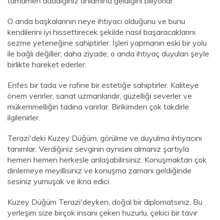
tamamen adadığınız anlamına geldiğini biliyorlar.
O anda başkalarının neye ihtiyacı olduğunu ve bunu
kendilerini iyi hissettirecek şekilde nasıl başaracaklarını
sezme yeteneğine sahiptirler. İşleri yapmanın eski bir yolu
ile bağlı değiller; daha ziyade, o anda ihtiyaç duyulan şeyle
birlikte hareket ederler.
Enfes bir tada ve rafine bir estetiğe sahiptirler. Kaliteye
önem verirler, sanat uzmanlarıdır, güzelliği severler ve
mükemmelliğin tadına varırlar. Birikimden çok takdirle
ilgilenirler.
Terazi'deki Kuzey Düğüm, görülme ve duyulma ihtiyacını
tanımlar. Verdiğiniz sevginin aynısını almanız şartıyla
hemen hemen herkesle anlaşabilirsiniz. Konuşmaktan çok
dinlemeye meyillisiniz ve konuşma zamanı geldiğinde
sesiniz yumuşak ve ikna edici.
Kuzey Düğüm Terazi'deyken, doğal bir diplomatsınız. Bu
yerleşim size birçok insanı çeken huzurlu, çekici bir tavır