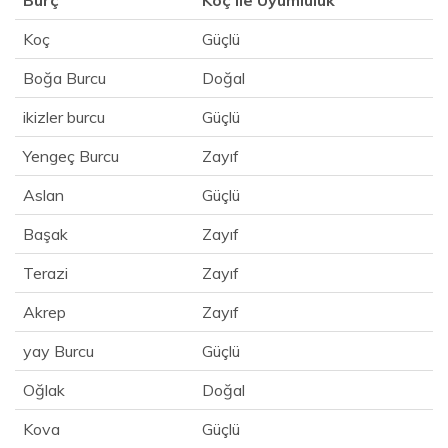
Burç
Koç ile Uyumluluk
Koç
Güçlü
Boğa Burcu
Doğal
ikizler burcu
Güçlü
Yengeç Burcu
Zayıf
Aslan
Güçlü
Başak
Zayıf
Terazi
Zayıf
Akrep
Zayıf
yay Burcu
Güçlü
Oğlak
Doğal
Kova
Güçlü