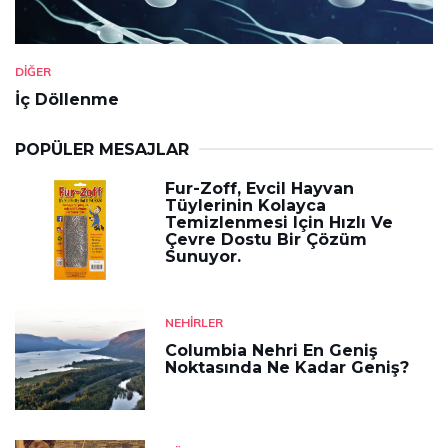
DIĞER
İç Döllenme
POPÜLER MESAJLAR
Fur-Zoff, Evcil Hayvan
Tüylerinin Kolayca
Temizlenmesi Için Hızlı Ve
Çevre Dostu Bir Çözüm
Sunuyor.
NEHIRLER
Columbia Nehri En Geniş
Noktasında Ne Kadar Geniş?