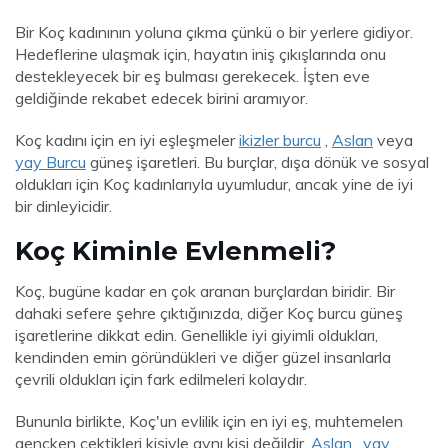
Bir Koç kadınının yoluna çıkma çünkü o bir yerlere gidiyor.
Hedeflerine ulaşmak için, hayatın iniş çıkışlarında onu
destekleyecek bir eş bulması gerekecek. İşten eve
geldiğinde rekabet edecek birini aramıyor.
Koç kadını için en iyi eşleşmeler
ikizler burcu
,
Aslan
veya
yay Burcu
güneş işaretleri. Bu burçlar, dışa dönük ve sosyal
oldukları için Koç kadınlarıyla uyumludur, ancak yine de iyi
bir dinleyicidir.
Koç Kiminle Evlenmeli?
Koç, bugüne kadar en çok aranan burçlardan biridir. Bir
dahaki sefere şehre çıktığınızda, diğer Koç burcu güneş
işaretlerine dikkat edin. Genellikle iyi giyimli oldukları,
kendinden emin göründükleri ve diğer güzel insanlarla
çevrili oldukları için fark edilmeleri kolaydır.
Bununla birlikte, Koç'un evlilik için en iyi eş, muhtemelen
gençken çektikleri kişiyle aynı kişi değildir.
Aslan
,
yay