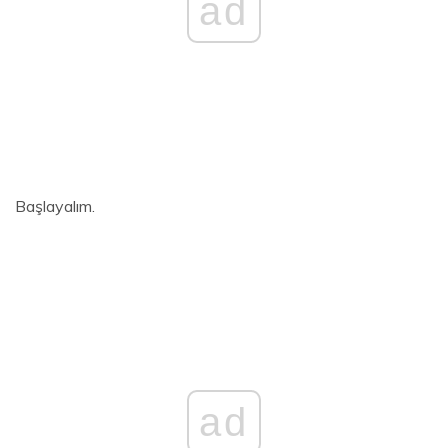
ad
Başlayalım.
ad