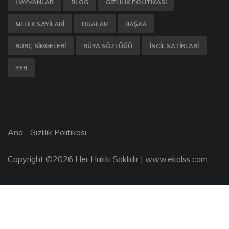
HAYVANLAR
BLOG
GIZLILIK POLITIKASI
MELEK SAYILARI
DUALAR
BAŞKA
BURÇ SIMGELERI
RÜYA SÖZLÜĞÜ
İNCIL SATIRLARI
YER
Ana
Gizlilik Politikası
Copyright ©
2026 Her Hakkı Saklıdır |
www.ekolss.com