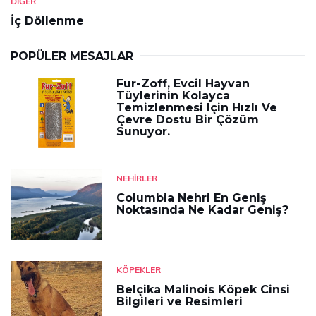
DIĞER
İç Döllenme
POPÜLER MESAJLAR
Fur-Zoff, Evcil Hayvan
Tüylerinin Kolayca
Temizlenmesi Için Hızlı Ve
Çevre Dostu Bir Çözüm
Sunuyor.
NEHIRLER
Columbia Nehri En Geniş
Noktasında Ne Kadar Geniş?
KÖPEKLER
Belçika Malinois Köpek Cinsi
Bilgileri ve Resimleri