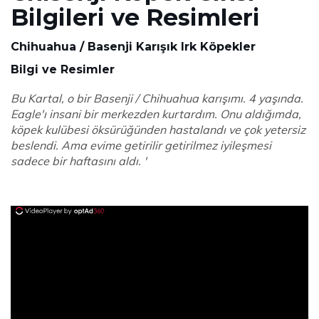
Bilgileri ve Resimleri
Chihuahua / Basenji Karışık Irk Köpekler
Bilgi ve Resimler
Bu Kartal, o bir Basenji / Chihuahua karışımı. 4 yaşında.
Eagle'ı insani bir merkezden kurtardım. Onu aldığımda,
köpek kulübesi öksürüğünden hastalandı ve çok yetersiz
beslendi. Ama evime getirilir getirilmez iyileşmesi
sadece bir haftasını aldı. '
ad