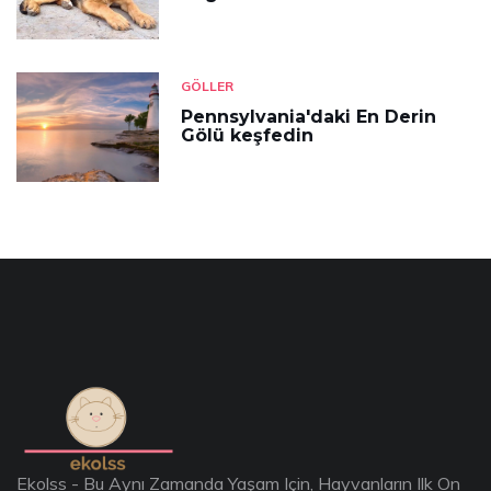
GÖLLER
Pennsylvania'daki En Derin
Gölü keşfedin
Ekolss - Bu Aynı Zamanda Yaşam Için, Hayvanların Ilk On