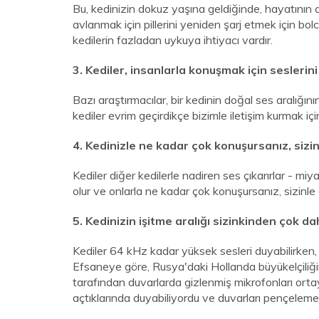
Bu, kedinizin dokuz yaşına geldiğinde, hayatının a
avlanmak için pillerini yeniden şarj etmek için bol
kedilerin fazladan uykuya ihtiyacı vardır.
3. Kediler, insanlarla konuşmak için seslerini 
Bazı araştırmacılar, bir kedinin doğal ses aralığ
kediler evrim geçirdikçe bizimle iletişim kurmak içi
4. Kedinizle ne kadar çok konuşursanız, sizi
Kediler diğer kedilerle nadiren ses çıkarırlar - mi
olur ve onlarla ne kadar çok konuşursanız, sizinle 
5. Kedinizin işitme aralığı sizinkinden çok dah
Kediler 64 kHz kadar yüksek sesleri duyabilirken,
Efsaneye göre, Rusya'daki Hollanda büyükelçiliğind
tarafından duvarlarda gizlenmiş mikrofonları ortay
açtıklarında duyabiliyordu ve duvarları pençelem