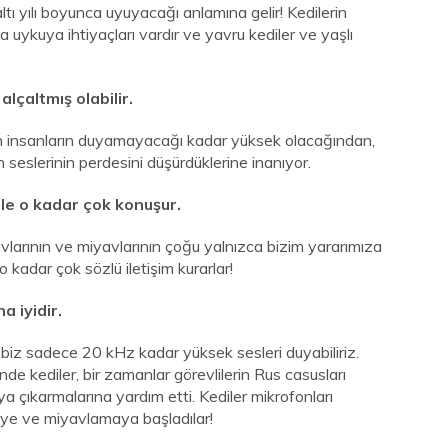
ltı yılı boyunca uyuyacağı anlamına gelir! Kedilerin
ca uykuya ihtiyaçları vardır ve yavru kediler ve yaşlı
alçaltmış olabilir.
ının insanların duyamayacağı kadar yüksek olacağından,
n seslerinin perdesini düşürdüklerine inanıyor.
nle o kadar çok konuşur.
yavlarının ve miyavlarının çoğu yalnızca bizim yararımıza
o kadar çok sözlü iletişim kurarlar!
a iyidir.
 biz sadece 20 kHz kadar yüksek sesleri duyabiliriz.
e kediler, bir zamanlar görevlilerin Rus casusları
a çıkarmalarına yardım etti. Kediler mikrofonları
eye ve miyavlamaya başladılar!