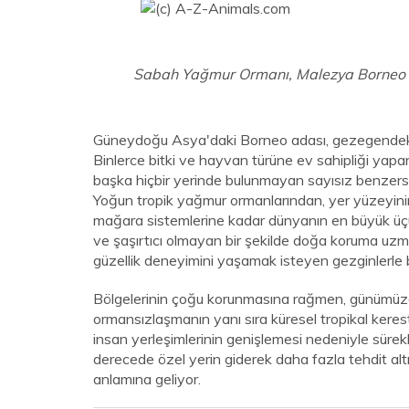
Sabah Yağmur Ormanı, Malezya Borneo
Güneydoğu Asya'daki Borneo adası, gezegendeki en 
Binlerce bitki ve hayvan türüne ev sahipliği yap
başka hiçbir yerinde bulunmayan sayısız benzersi
Yoğun tropik yağmur ormanlarından, yer yüzeyini
mağara sistemlerine kadar dünyanın en büyük üçü
ve şaşırtıcı olmayan bir şekilde doğa koruma uzma
güzellik deneyimini yaşamak isteyen gezginlerle bi
Bölgelerinin çoğu korunmasına rağmen, günümüzde
ormansızlaşmanın yanı sıra küresel tropikal keres
insan yerleşimlerinin genişlemesi nedeniyle sürekli
derecede özel yerin giderek daha fazla tehdit alt
anlamına geliyor.