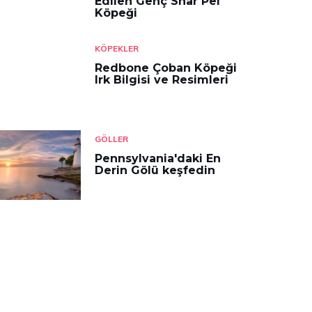
Edilen Genç Shar Pei
Köpeği
KÖPEKLER
Redbone Çoban Köpeği
Irk Bilgisi ve Resimleri
GÖLLER
Pennsylvania'daki En
Derin Gölü keşfedin