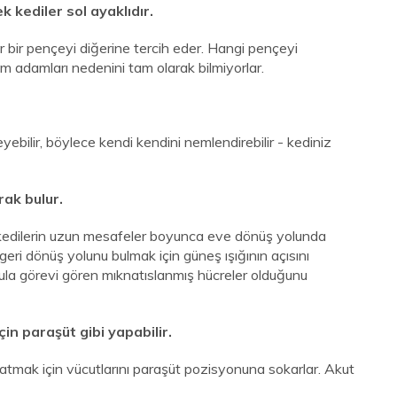
k kediler sol ayaklıdır.
r bir pençeyi diğerine tercih eder. Hangi pençeyi
lim adamları nedenini tam olarak bilmiyorlar.
eyebilir, böylece kendi kendini nemlendirebilir - kediniz
rak bulur.
l, kedilerin uzun mesafeler boyunca eve dönüş yolunda
 geri dönüş yolunu bulmak için güneş ışığının açısını
usula görevi gören mıknatıslanmış hücreler olduğunu
in paraşüt gibi yapabilir.
atmak için vücutlarını paraşüt pozisyonuna sokarlar. Akut